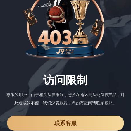
访问限制
尊敬的用户，由于相关法律限制，您所在地区无法访问J9产品，对
此造成的不便，我们深表歉意，您如有疑问请联系客服。
联系客服