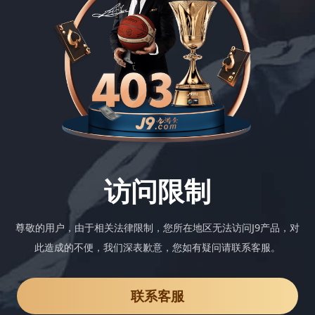
访问限制
尊敬的用户，由于相关法律限制，您所在地区无法访问J9产品，对
此造成的不便，我们深表歉意，您如有疑问请联系客服。
联系客服