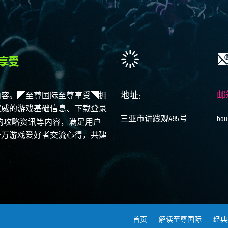
地址:
邮
内容。◤至尊国际至尊享受◥拥
权威的游戏基础信息、下载登录
三亚市讲践观495号
bou
富的攻略资讯等内容，满足用户
千万游戏爱好者交流心得，共建
首页
解读至尊国际
经典