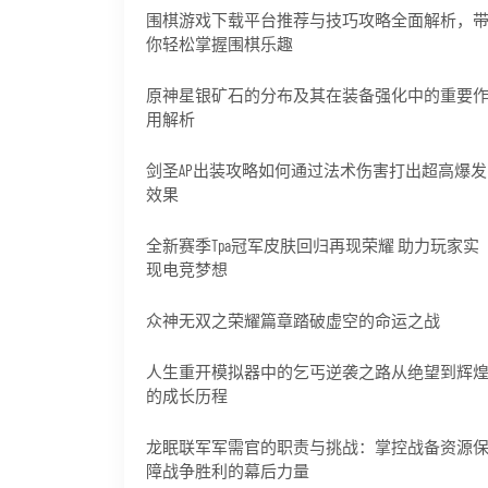
围棋游戏下载平台推荐与技巧攻略全面解析，
你轻松掌握围棋乐趣
原神星银矿石的分布及其在装备强化中的重要
用解析
剑圣AP出装攻略如何通过法术伤害打出超高爆发
效果
全新赛季Tpa冠军皮肤回归再现荣耀 助力玩家实
现电竞梦想
众神无双之荣耀篇章踏破虚空的命运之战
人生重开模拟器中的乞丐逆袭之路从绝望到辉
的成长历程
龙眠联军军需官的职责与挑战：掌控战备资源
障战争胜利的幕后力量