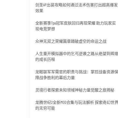
剑圣AP出装攻略如何通过法术伤害打出超高爆发
效果
全新赛季Tpa冠军皮肤回归再现荣耀 助力玩家实
现电竞梦想
众神无双之荣耀篇章踏破虚空的命运之战
人生重开模拟器中的乞丐逆袭之路从绝望到辉
的成长历程
龙眠联军军需官的职责与挑战：掌控战备资源
障战争胜利的幕后力量
灵境行者探索未知领域神秘力量觉醒之旅揭秘
龙腾世纪2全新MOD合集与玩法解析 探索奇幻世
的无穷可能