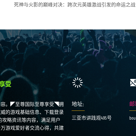
死神与火影的巅峰对决：跨次元英雄激战引发的命运之战
地址:
邮
内容。◤至尊国际至尊享受◥拥
权威的游戏基础信息、下载登录
三亚市讲践观495号
bou
富的攻略资讯等内容，满足用户
千万游戏爱好者交流心得，共建