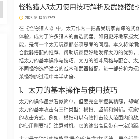
怪物猎人3太刀使用技巧解析及武器搭配
2025-03-13 00:27:47
在《怪物猎人3》中，太刀作为一把备受玩家青睐的武
体验，成为了许多猎人的首选武器。如何更好地掌握太
能，是每一个太刀玩家都必须思考的问题。本文将详细
合武器搭配的推荐，帮助玩家更好地发挥太刀的优势，
情
括太刀的基本操作与技巧、太刀的战斗风格与配合、太
不同怪物选择适合的战术和武器搭配。每一部分将为玩
杀怪物的过程中事半功倍。
1、太刀的基本操作与使用技巧
太刀的操作虽然看似简单，但要完全掌握其精髓，却需
带
太刀的基本攻击有三种类型：横扫、竖斩和斜斩。玩家
的攻击方式。例如，横扫可以有效打击较大范围内的敌
作
的使用则要特别注意时机，它的输出高且带有一定的距
太刀最为独特的技能是“居合斩”与“集中”系统。居合