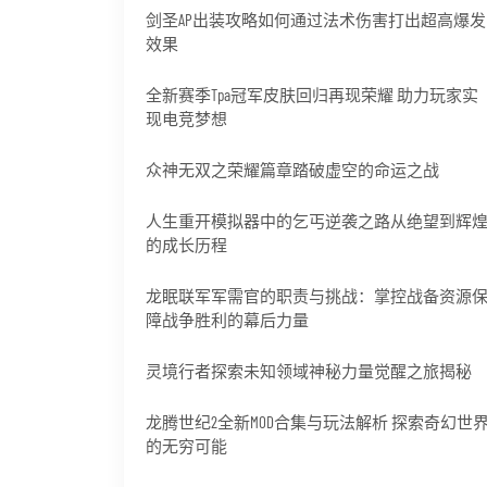
剑圣AP出装攻略如何通过法术伤害打出超高爆发
效果
全新赛季Tpa冠军皮肤回归再现荣耀 助力玩家实
现电竞梦想
众神无双之荣耀篇章踏破虚空的命运之战
人生重开模拟器中的乞丐逆袭之路从绝望到辉
的成长历程
龙眠联军军需官的职责与挑战：掌控战备资源
障战争胜利的幕后力量
灵境行者探索未知领域神秘力量觉醒之旅揭秘
龙腾世纪2全新MOD合集与玩法解析 探索奇幻世
的无穷可能