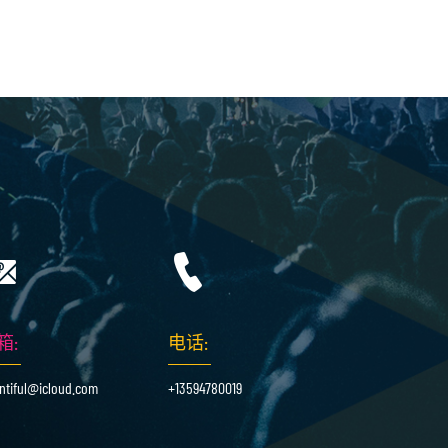
箱:
电话:
ntiful@icloud.com
+13594780019