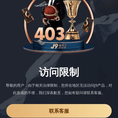
访问限制
尊敬的用户，由于相关法律限制，您所在地区无法访问J9产品，对
此造成的不便，我们深表歉意，您如有疑问请联系客服。
联系客服