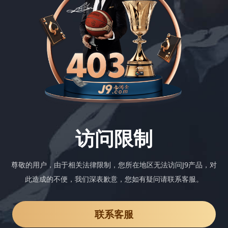
访问限制
尊敬的用户，由于相关法律限制，您所在地区无法访问J9产品，对
此造成的不便，我们深表歉意，您如有疑问请联系客服。
联系客服