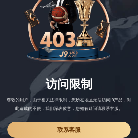
访问限制
尊敬的用户，由于相关法律限制，您所在地区无法访问J9产品，对
此造成的不便，我们深表歉意，您如有疑问请联系客服。
联系客服