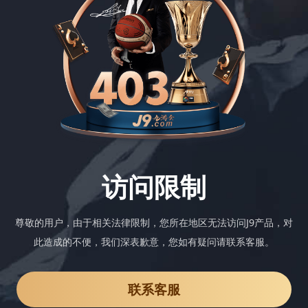
访问限制
尊敬的用户，由于相关法律限制，您所在地区无法访问J9产品，对
此造成的不便，我们深表歉意，您如有疑问请联系客服。
联系客服